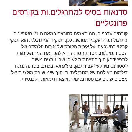
סדנאות בסיס למתרגלים.ות בקורסים
פרונטליים
קורסים עדכניים, המותאמים להוראה במאה ה-21 מאופיינים
בתרגול תכוף, עקבי וממושב. לכן, תפקיד המתרגל/ת הוא תפקיד
קריטי בהשפעתו על איכות הקורס ועל איכות הלמידה של
הסטודנטים/ות. מטרת הסדנה היא להכין את המתרגלים/ות
לתפקידם/ן תוך התייחסות לאופן שבו נותנים משוב
לסטודנטים/ות על עבודתם/ן, בע"פ ו/או בכתב. בסדנה ננתח
דילמות מעולמם של מתרגלים/ות, תוך שימוש בסימולציות של
מצבים שונים עם סטודנטים/ות ויוצגו דוגמאות רלבנטיות.